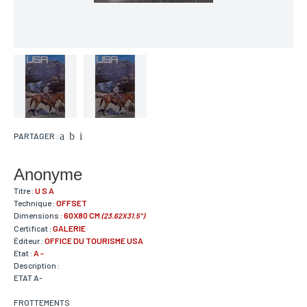
PARTAGER :
Anonyme
Titre :
U S A
Technique :
OFFSET
Dimensions :
60X80 CM
(23.62X31.5")
Certificat :
GALERIE
Éditeur :
OFFICE DU TOURISME USA
Etat :
A -
Description :
ETAT A-
FROTTEMENTS