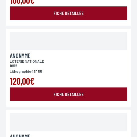
100,00€
Téléphone
Si vous préférez que l’on vous contacte par téléphone,
FICHE DÉTAILLÉE
vous pouvez indiquer votre numéro.
Adresse
Si vous souhaitez recevoir une réponse personnalisée,
vous pouvez nous laisser votre adresse.
ANONYME
LOTERIE NATIONALE
1955
Lithographie 45* 55
Code postal
Si vous souhaitez recevoir une réponse personnalisée,
120,00€
vous pouvez nous laisser votre code postal.
FICHE DÉTAILLÉE
Ville
Si vous souhaitez recevoir une réponse personnalisée,
vous pouvez nous laisser votre ville.
ANONYME