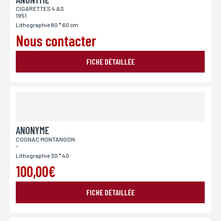
Pays
CIGARETTES 4 AS
Si vous souhaitez recevoir une réponse personnalisée,
1951
vous pouvez nous laisser votre pays.
Lithographie 80 * 60 cm
Nous contacter
Lieu de livraison*
FICHE DÉTAILLÉE
France
Europe
Monde
ANONYME
COGNAC MONTANGON
-
Lithographie 30 * 40
100,00€
FICHE DÉTAILLÉE
ENVOYER MA DEMANDE