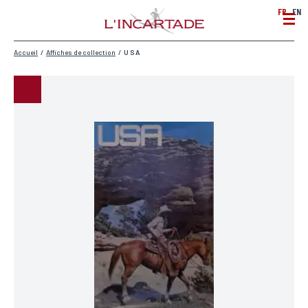
FR
EN
Accueil
/
Affiches de collection
/
U S A