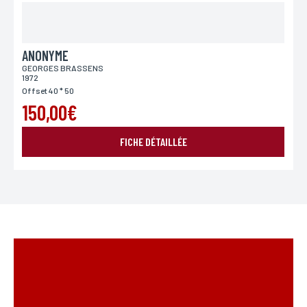
*Champs obligatoires
Conformément à la loi «informatique et Libertés» du 06,01,1978 modifié en 2004, vous pouvez
pour des motifs légitimes, au traitement informatiques de vos coordonnées, bénéficiez d’un
droit d’accès, de rectification aux informations qui vous concernent, en vous adressant à
L’Incartade - 51 rue Basse, 59800 Lille.
ANONYME
GEORGES BRASSENS
1972
Offset 40 * 50
150,00€
FICHE DÉTAILLÉE