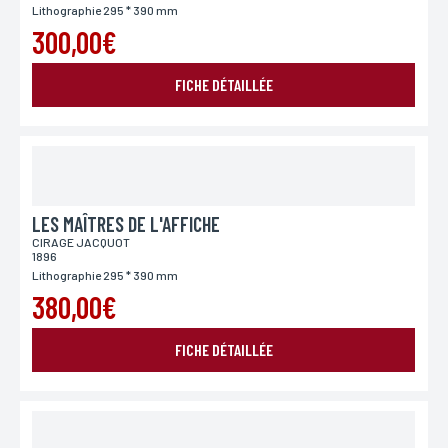
Lithographie 295 * 390 mm
vous pouvez indiquer votre numéro.
300,00€
FICHE DÉTAILLÉE
Adresse
Si vous souhaitez recevoir une réponse personnalisée,
vous pouvez nous laisser votre adresse.
Code postal
Si vous souhaitez recevoir une réponse personnalisée,
LES MAÎTRES DE L'AFFICHE
vous pouvez nous laisser votre code postal.
CIRAGE JACQUOT
1896
Lithographie 295 * 390 mm
380,00€
Ville
Si vous souhaitez recevoir une réponse personnalisée,
vous pouvez nous laisser votre ville.
FICHE DÉTAILLÉE
Pays
Si vous souhaitez recevoir une réponse personnalisée,