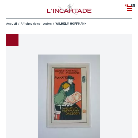
FR
EN
Accueil
/
Affiches de collection
/
WILHELM HOFFMANN