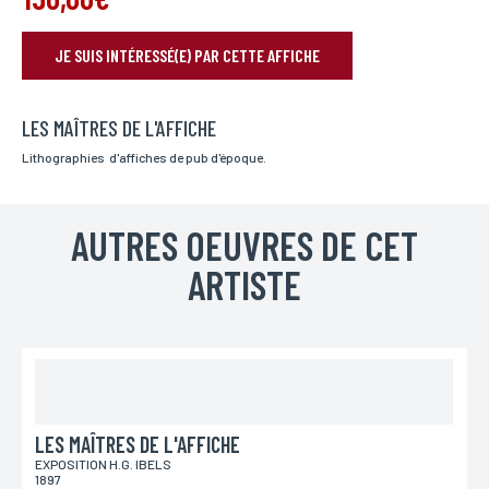
JE SUIS INTÉRESSÉ(E) PAR CETTE AFFICHE
RÉSERVER VOTRE AFFICHE
LES MAÎTRES DE L'AFFICHE
Nom*
Si vous souhaitez recevoir une réponse personnalisée,
Lithographies d'affiches de pub d'époque.
vous pouvez nous laisser vos nom et prénom.
AUTRES OEUVRES DE CET
Prénom*
Si vous souhaitez recevoir une réponse personnalisée,
ARTISTE
vous pouvez nous laisser vos nom et prénom.
Email*
Votre adresse mail sert uniquement à vous répondre.
LES MAÎTRES DE L'AFFICHE
EXPOSITION H.G. IBELS
Téléphone
1897
Si vous préférez que l’on vous contacte par téléphone,