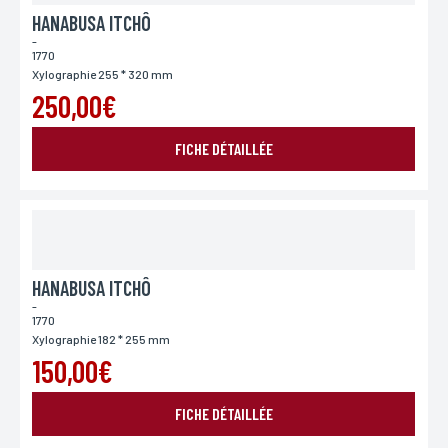
HANABUSA ITCHÔ
-
1770
Adresse
Xylographie 255 * 320 mm
Si vous souhaitez recevoir une réponse personnalisée,
250,00€
vous pouvez nous laisser votre adresse.
FICHE DÉTAILLÉE
Code postal
Si vous souhaitez recevoir une réponse personnalisée,
vous pouvez nous laisser votre code postal.
HANABUSA ITCHÔ
Ville
Si vous souhaitez recevoir une réponse personnalisée,
-
vous pouvez nous laisser votre ville.
1770
Xylographie 182 * 255 mm
150,00€
Pays
FICHE DÉTAILLÉE
Si vous souhaitez recevoir une réponse personnalisée,
vous pouvez nous laisser votre pays.