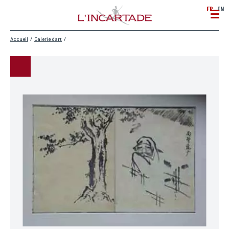
FR
EN
Accueil
/
Galerie d'art
/