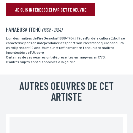
JE SUIS INTÉRESSÉ(E) PAR CETTE OEUVRE
RÉSERVER VOTRE OEUVRE
HANABUSA ITCHÔ
Nom*
(1652 - 1724)
Si vous souhaitez recevoir une réponse personnalisée,
vous pouvez nous laisser vos nom et prénom.
L'un des maîtres de l'ère Genroku (1688-1704), l'âge d'or de la culture Edo. Il se
caractérise par son indépéndance d'esprit et son irrévérence qui le conduira
en exil pendant 12 ans. Humour et raffinement en font un des maîtres
incontestés de l'Ukiyo-e.
Certaines de ses oeuvres ont été présentés en magwas en 1770.
Prénom*
D'autres sujets sont disponibles à la galerie
Si vous souhaitez recevoir une réponse personnalisée,
vous pouvez nous laisser vos nom et prénom.
AUTRES OEUVRES DE CET
ARTISTE
Email*
Votre adresse mail sert uniquement à vous répondre.
Téléphone
Si vous préférez que l’on vous contacte par téléphone,
vous pouvez indiquer votre numéro.