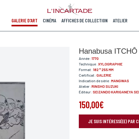
GALERIE D'ART
CINÉMA
AFFICHES DE COLLECTION
ATELIER
Hanabusa ITCHÔ
Année :
1770
Technique :
XYLOGRAPHIE
Format :
182 * 255 MM
Certificat :
GALERIE
Indication de série :
MANGWAS
Atelier :
RINSHO SUZUKI
Éditeur :
SEIZANDO KARIGANEYA SEI
150,00€
JE SUIS INTÉRESSÉ(E) PAR 