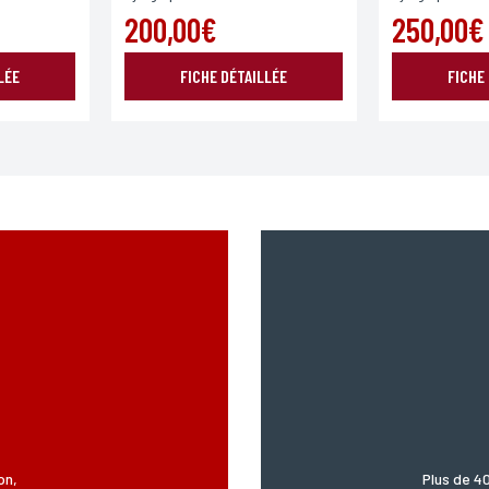
200,00€
ENVOYER MA DEMANDE
250,00€
LÉE
FICHE DÉTAILLÉE
FICHE
978 modifié en 2004, vous pouvez pour des motifs légitimes, au traitement informatiques de vos c
’Incartade - 51 rue Basse, 59800 Lille.
on,
Plus de 4