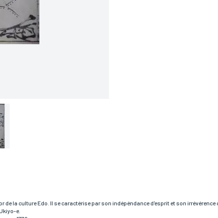
RÉSERVER VOTRE OEUVRE
Prénom*
'or de la culture Edo. Il se caractérise par son indépéndance d'esprit et son irrévérenc
Ukiyo-e.