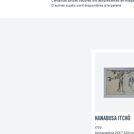
Certaines de ses oeuvres ont été présentés en magw
D'autres sujets sont disponibles à la galerie
Email*
Adresse
Ville
Lieu de livraison*
France
Europe
Monde
HANABUSA ITCHÔ
-
1770
Xylographie 255 * 320 