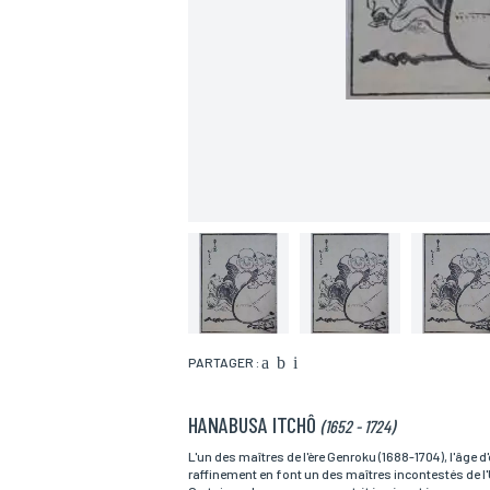
PARTAGER :
HANABUSA ITCHÔ
(1652 - 1724)
Nom*
L'un des maîtres de l'ère Genroku (1688-1704), l'âge d
raffinement en font un des maîtres incontestés de l'