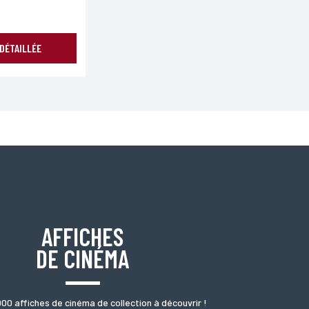
 DÉTAILLÉE
oordonnées, bénéficiez d’un droit d’accès, de rectification
AFFICHES
DE CINÉMA
000 affiches de cinéma de collection à découvrir !