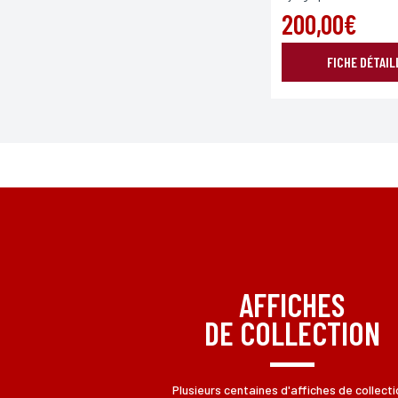
200,00€
FICHE DÉTAIL
*Champs obligatoires
Conformément à la loi «informatique et Libertés» du 06,01,1
aux informations qui vous concernent, en vous adressant à L
AFFICHES
DE COLLECTION
Plusieurs centaines d'affiches de collecti