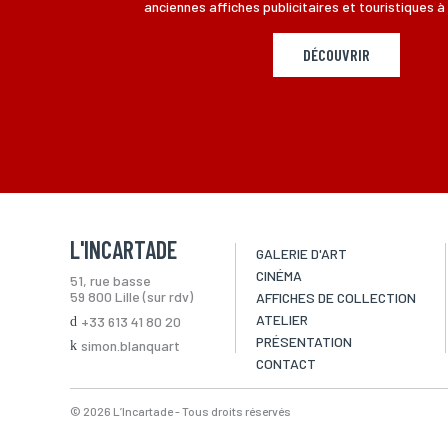
anciennes affiches publicitaires et touristiques à 
DÉCOUVRIR
L'INCARTADE
GALERIE D'ART
CINÉMA
51, rue basse
59 800 Lille (sur rdv)
AFFICHES DE COLLECTION
ATELIER
+33 613 41 80 20
PRÉSENTATION
simon.blanquart
CONTACT
© 2026 L’Incartade - Tous droits réservés