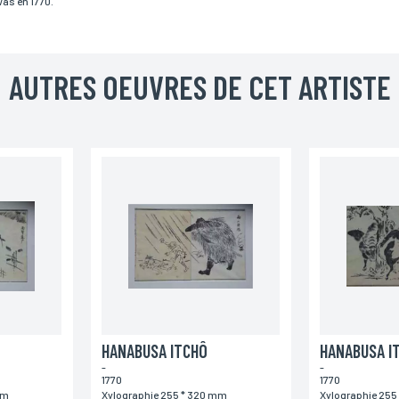
as en 1770.
Téléphone
AUTRES OEUVRES DE CET ARTISTE
Code postal
Pays
HANABUSA ITCHÔ
HANABUSA I
-
-
1770
1770
mm
Xylographie 255 * 320 mm
Xylographie 255