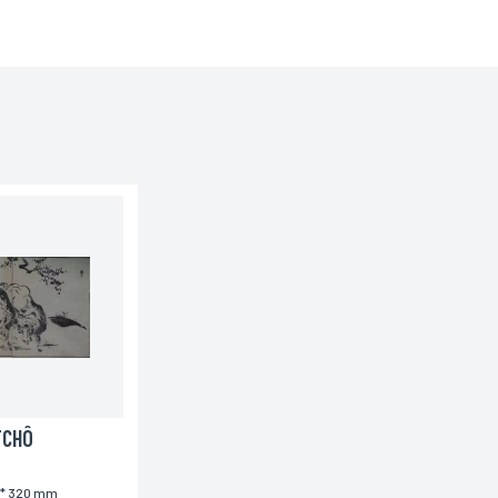
TCHÔ
 * 320 mm