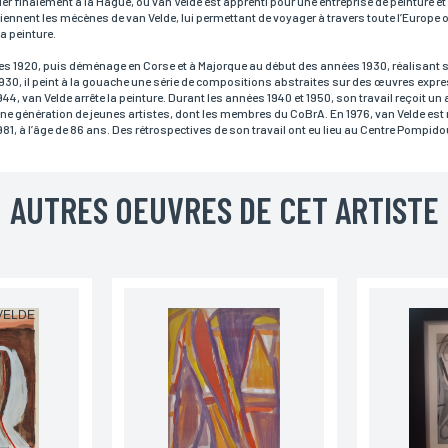
r finalement à la Hague, où van Velde est apprenti pour une entreprise de peinture et 
viennent les mécènes de van Velde, lui permettant de voyager à travers toute l’Europe 
Téléphone
a peinture.
ées 1920, puis déménage en Corse et à Majorque au début des années 1930, réalisant 
 1930, il peint à la gouache une série de compositions abstraites sur des œuvres expre
44, van Velde arrête la peinture. Durant les années 1940 et 1950, son travail reçoit un
Code postal
r une génération de jeunes artistes, dont les membres du CoBrA. En 1976, van Velde es
 1981, à l’âge de 86 ans. Des rétrospectives de son travail ont eu lieu au Centre Pompid
Pays
AUTRES OEUVRES DE CET ARTISTE