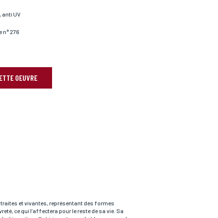
, anti UV
e n° 276
CETTE OEUVRE
straites et vivantes, représentant des formes
té, ce qui l’affectera pour le reste de sa vie. Sa