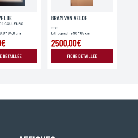
VELDE
BRAM VAN VELDE
E 4 COULEURS
-
1979
oordonnées, bénéficiez d’un droit d’accès, de rectification
6.8 * 64,8 cm
Lithographie 90 * 65 cm
0€
2500,00€
E DÉTAILLÉE
FICHE DÉTAILLÉE