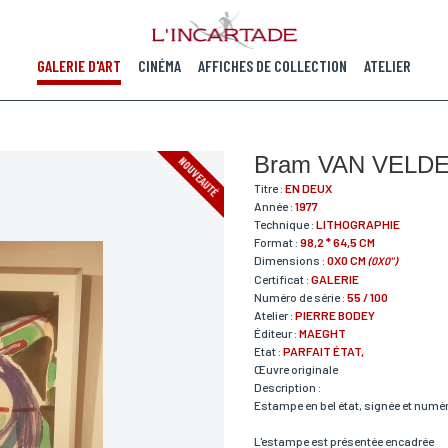
GALERIE D'ART
CINÉMA
AFFICHES DE COLLECTION
ATELIER
Bram VAN VELD
NOUVEAUTÉ
Titre :
EN DEUX
Année :
1977
Technique :
LITHOGRAPHIE
Format :
98,2 * 64,5 CM
Dimensions :
0X0 CM
(0X0")
Certificat :
GALERIE
Numéro de série :
55 / 100
Atelier :
PIERRE BODEY
Éditeur :
MAEGHT
Etat :
PARFAIT ÉTAT,
Œuvre originale
Description :
Estampe en bel état, signée et numé
L'estampe est présentée encadrée