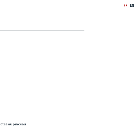
FR
EN
E
rotée au pinceau