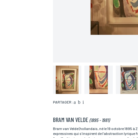
PARTAGER :
BRAM VAN VELDE
(1895 - 1981)
Nom*
Bram van Velde (hollandais, né le 19 octobre 1895 à
expressives qui s’inspirent de l’abstraction lyrique f