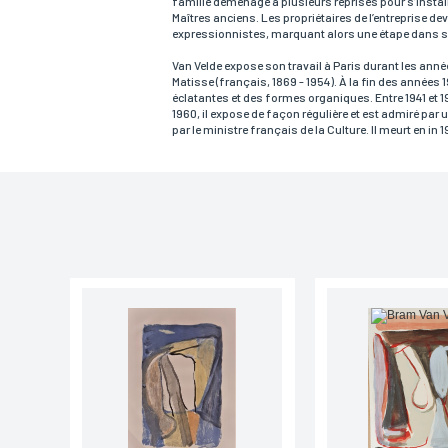
famille déménage à plusieurs reprises pour s’installe
Maîtres anciens. Les propriétaires de l’entreprise de
Email*
expressionnistes, marquant alors une étape dans s
Van Velde expose son travail à Paris durant les ann
Matisse (français, 1869 - 1954). À la fin des années
éclatantes et des formes organiques. Entre 1941 et 19
Adresse
1960, il expose de façon régulière et est admiré pa
par le ministre français de la Culture. Il meurt en in
Ville
Lieu de livraison*
France
Europe
Monde