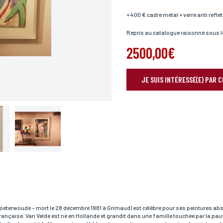
+ 400 € cadre metal + verre anti reflet
Repris au catalogue raisonné sous l
2500,00€
JE SUIS INTÉRESSÉ(E) PAR 
RÉSERVER VOTRE OEUVRE
Prénom*
 Zoeterwoude – mort le 28 décembre 1981 à Grimaud) est célèbre pour ses peintures ab
rançaise. Van Velde est né en Hollande et grandit dans une famille touchée par la pauvre