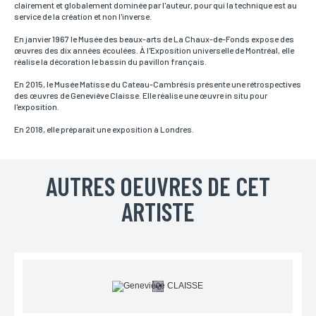
vous pouvez indiquer votre numéro.
clairement et globalement dominée par l'auteur, pour qui la technique est au
service de la création et non l'inverse.
En janvier 1967 le Musée des beaux-arts de La Chaux-de-Fonds expose des
œuvres des dix années écoulées. À l'Exposition universelle de Montréal, elle
Adresse
réalise la décoration le bassin du pavillon français.
Si vous souhaitez recevoir une réponse personnalisée,
vous pouvez nous laisser votre adresse.
En 2015, le Musée Matisse du Cateau-Cambrésis présente une rétrospectives
des œuvres de Geneviève Claisse. Elle réalise une œuvre in situ pour
l'exposition.
En 2018, elle préparait une exposition à Londres.
Code postal
Si vous souhaitez recevoir une réponse personnalisée,
vous pouvez nous laisser votre code postal.
AUTRES OEUVRES DE CET
ARTISTE
Ville
Si vous souhaitez recevoir une réponse personnalisée,
vous pouvez nous laisser votre ville.
Pays
Si vous souhaitez recevoir une réponse personnalisée,
vous pouvez nous laisser votre pays.