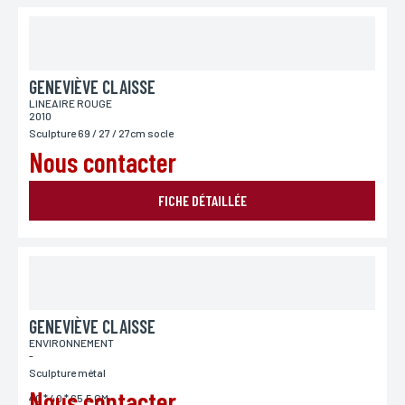
GENEVIÈVE CLAISSE
LINEAIRE ROUGE
2010
Sculpture 69 / 27 / 27cm socle
Nous contacter
FICHE DÉTAILLÉE
GENEVIÈVE CLAISSE
ENVIRONNEMENT
-
Sculpture métal
Nous contacter
40 * 40 * 65.5 CM