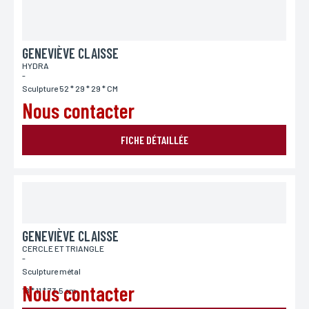
GENEVIÈVE CLAISSE
HYDRA
-
Sculpture 52 * 29 * 29 * CM
Nous contacter
FICHE DÉTAILLÉE
GENEVIÈVE CLAISSE
CERCLE ET TRIANGLE
-
Sculpture métal
Nous contacter
18 * 11 * 73.5 cm