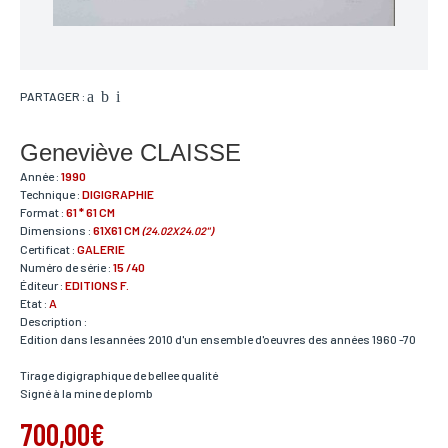
PARTAGER :
Geneviève CLAISSE
Année :
1990
Technique :
DIGIGRAPHIE
Format :
61 * 61 CM
Dimensions :
61X61 CM
(24.02X24.02")
Certificat :
GALERIE
Numéro de série :
15 /40
Éditeur :
EDITIONS F.
Etat :
A
Description :
Edition dans lesannées 2010 d'un ensemble d'oeuvres des années 1960 -70
Tirage digigraphique de bellee qualité
Signé à la mine de plomb
700,00€