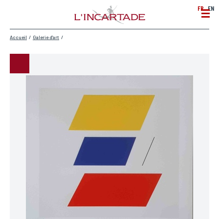
FR
EN
Accueil
/
Galerie d'art
/