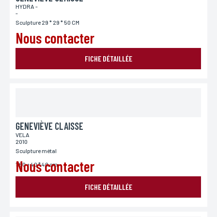
HYDRA -
-
Sculpture 29 * 29 * 50 CM
Nous contacter
FICHE DÉTAILLÉE
GENEVIÈVE CLAISSE
VELA
2010
Sculpture métal
Nous contacter
1.60 + 40 * 40 cm
FICHE DÉTAILLÉE