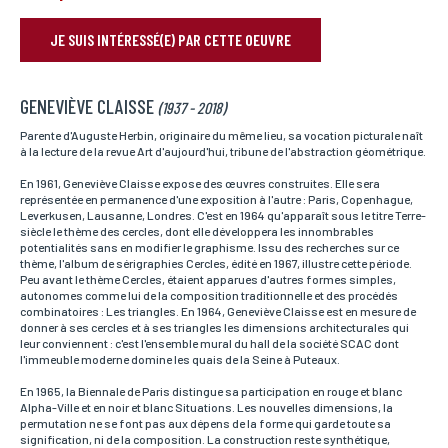
JE SUIS INTÉRESSÉ(E) PAR CETTE OEUVRE
RÉSERVER VOTRE OEUVRE
GENEVIÈVE CLAISSE
Nom*
(1937 - 2018)
Si vous souhaitez recevoir une réponse personnalisée,
vous pouvez nous laisser vos nom et prénom.
Parente d'Auguste Herbin, originaire du même lieu, sa vocation picturale naît
à la lecture de la revue Art d'aujourd'hui, tribune de l'abstraction géométrique.
En 1961, Geneviève Claisse expose des œuvres construites. Elle sera
représentée en permanence d'une exposition à l'autre : Paris, Copenhague,
Prénom*
Leverkusen, Lausanne, Londres. C'est en 1964 qu'apparaît sous le titre Terre-
Si vous souhaitez recevoir une réponse personnalisée,
siècle le thème des cercles, dont elle développera les innombrables
vous pouvez nous laisser vos nom et prénom.
potentialités sans en modifier le graphisme. Issu des recherches sur ce
thème, l'album de sérigraphies Cercles, édité en 1967, illustre cette période.
Peu avant le thème Cercles, étaient apparues d'autres formes simples,
autonomes comme lui de la composition traditionnelle et des procédés
combinatoires : Les triangles. En 1964, Geneviève Claisse est en mesure de
Email*
donner à ses cercles et à ses triangles les dimensions architecturales qui
Votre adresse mail sert uniquement à vous répondre.
leur conviennent : c'est l'ensemble mural du hall de la société SCAC dont
l'immeuble moderne domine les quais de la Seine à Puteaux.
En 1965, la Biennale de Paris distingue sa participation en rouge et blanc
Alpha-Ville et en noir et blanc Situations. Les nouvelles dimensions, la
Téléphone
permutation ne se font pas aux dépens de la forme qui garde toute sa
Si vous préférez que l’on vous contacte par téléphone,
signification, ni de la composition. La construction reste synthétique,