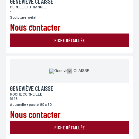
GENEVIÈVE CLAISSE
CERCLE ET TRIANGLE
-
Sculpture métal
Nous contacter
18 * 11 * 73.5 cm
FICHE DÉTAILLÉE
GENEVIÈVE CLAISSE
ROCHE CORNEILLE
1996
Aquarelle + pastel 80 x 80
Nous contacter
FICHE DÉTAILLÉE