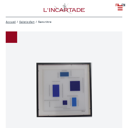
FR
EN
Accueil
/
Galerie d'art
/
Sans titre