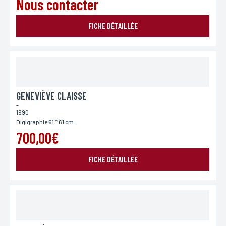
Nous contacter
France
Europe
Monde
FICHE DÉTAILLÉE
GENEVIÈVE CLAISSE
-
1990
Digigraphie 61 * 61 cm
700,00€
ENVOYER MA DEMANDE
FICHE DÉTAILLÉE
*Champs obligatoires
Conformément à la loi «informatique et Libertés» du 06,01,1978 modifié en 2004, vous pouvez
pour des motifs légitimes, au traitement informatiques de vos coordonnées, bénéficiez d’un
droit d’accès, de rectification aux informations qui vous concernent, en vous adressant à
L’Incartade - 51 rue Basse, 59800 Lille.