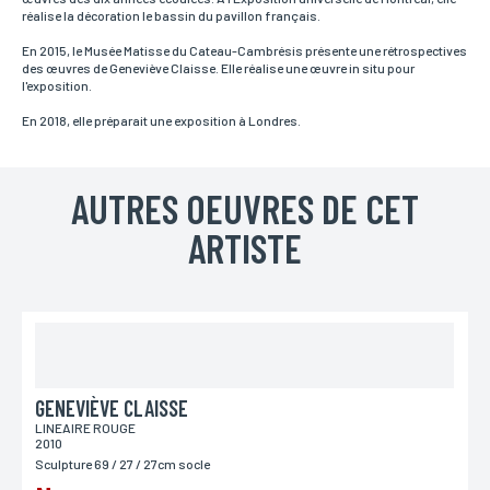
Adresse
réalise la décoration le bassin du pavillon français.
Si vous souhaitez recevoir une réponse personnalisée,
vous pouvez nous laisser votre adresse.
En 2015, le Musée Matisse du Cateau-Cambrésis présente une rétrospectives
des œuvres de Geneviève Claisse. Elle réalise une œuvre in situ pour
l'exposition.
En 2018, elle préparait une exposition à Londres.
Code postal
Si vous souhaitez recevoir une réponse personnalisée,
vous pouvez nous laisser votre code postal.
AUTRES OEUVRES DE CET
ARTISTE
Ville
Si vous souhaitez recevoir une réponse personnalisée,
vous pouvez nous laisser votre ville.
Pays
Si vous souhaitez recevoir une réponse personnalisée,
vous pouvez nous laisser votre pays.
GENEVIÈVE CLAISSE
LINEAIRE ROUGE
2010
Sculpture 69 / 27 / 27cm socle
Lieu de livraison*