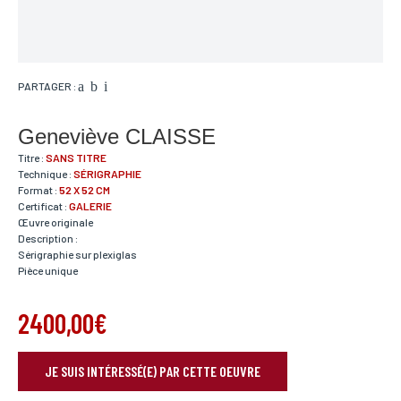
PARTAGER :
Geneviève CLAISSE
Titre :
SANS TITRE
Technique :
SÉRIGRAPHIE
Format :
52 X 52 CM
Certificat :
GALERIE
Œuvre originale
Description :
Sérigraphie sur plexiglas
Pièce unique
2400,00€
JE SUIS INTÉRESSÉ(E) PAR CETTE OEUVRE
RÉSERVER VOTRE OEUVRE