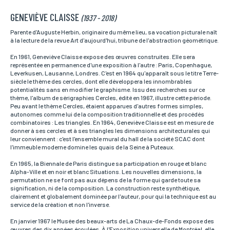
GENEVIÈVE CLAISSE
Nom*
(1937 - 2018)
Si vous souhaitez recevoir une réponse personnalisée,
vous pouvez nous laisser vos nom et prénom.
Parente d'Auguste Herbin, originaire du même lieu, sa vocation picturale naît
à la lecture de la revue Art d'aujourd'hui, tribune de l'abstraction géométrique.
En 1961, Geneviève Claisse expose des œuvres construites. Elle sera
représentée en permanence d'une exposition à l'autre : Paris, Copenhague,
Prénom*
Leverkusen, Lausanne, Londres. C'est en 1964 qu'apparaît sous le titre Terre-
Si vous souhaitez recevoir une réponse personnalisée,
siècle le thème des cercles, dont elle développera les innombrables
vous pouvez nous laisser vos nom et prénom.
potentialités sans en modifier le graphisme. Issu des recherches sur ce
thème, l'album de sérigraphies Cercles, édité en 1967, illustre cette période.
Peu avant le thème Cercles, étaient apparues d'autres formes simples,
autonomes comme lui de la composition traditionnelle et des procédés
combinatoires : Les triangles. En 1964, Geneviève Claisse est en mesure de
Email*
donner à ses cercles et à ses triangles les dimensions architecturales qui
Votre adresse mail sert uniquement à vous répondre.
leur conviennent : c'est l'ensemble mural du hall de la société SCAC dont
l'immeuble moderne domine les quais de la Seine à Puteaux.
En 1965, la Biennale de Paris distingue sa participation en rouge et blanc
Alpha-Ville et en noir et blanc Situations. Les nouvelles dimensions, la
Téléphone
permutation ne se font pas aux dépens de la forme qui garde toute sa
Si vous préférez que l’on vous contacte par téléphone,
signification, ni de la composition. La construction reste synthétique,
vous pouvez indiquer votre numéro.
clairement et globalement dominée par l'auteur, pour qui la technique est au
service de la création et non l'inverse.
En janvier 1967 le Musée des beaux-arts de La Chaux-de-Fonds expose des
œuvres des dix années écoulées. À l'Exposition universelle de Montréal, elle