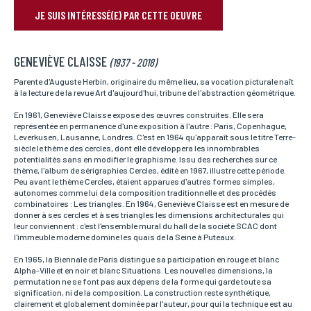
JE SUIS INTÉRESSÉ(E) PAR CETTE OEUVRE
RÉSERVER VOTRE OEUVRE
GENEVIÈVE CLAISSE
Nom*
(1937 - 2018)
Si vous souhaitez recevoir une réponse personnalisée,
vous pouvez nous laisser vos nom et prénom.
Parente d'Auguste Herbin, originaire du même lieu, sa vocation picturale naît
à la lecture de la revue Art d'aujourd'hui, tribune de l'abstraction géométrique.
En 1961, Geneviève Claisse expose des œuvres construites. Elle sera
représentée en permanence d'une exposition à l'autre : Paris, Copenhague,
Prénom*
Leverkusen, Lausanne, Londres. C'est en 1964 qu'apparaît sous le titre Terre-
Si vous souhaitez recevoir une réponse personnalisée,
siècle le thème des cercles, dont elle développera les innombrables
vous pouvez nous laisser vos nom et prénom.
potentialités sans en modifier le graphisme. Issu des recherches sur ce
thème, l'album de sérigraphies Cercles, édité en 1967, illustre cette période.
Peu avant le thème Cercles, étaient apparues d'autres formes simples,
autonomes comme lui de la composition traditionnelle et des procédés
combinatoires : Les triangles. En 1964, Geneviève Claisse est en mesure de
Email*
donner à ses cercles et à ses triangles les dimensions architecturales qui
Votre adresse mail sert uniquement à vous répondre.
leur conviennent : c'est l'ensemble mural du hall de la société SCAC dont
l'immeuble moderne domine les quais de la Seine à Puteaux.
En 1965, la Biennale de Paris distingue sa participation en rouge et blanc
Alpha-Ville et en noir et blanc Situations. Les nouvelles dimensions, la
Téléphone
permutation ne se font pas aux dépens de la forme qui garde toute sa
Si vous préférez que l’on vous contacte par téléphone,
signification, ni de la composition. La construction reste synthétique,
vous pouvez indiquer votre numéro.
clairement et globalement dominée par l'auteur, pour qui la technique est au