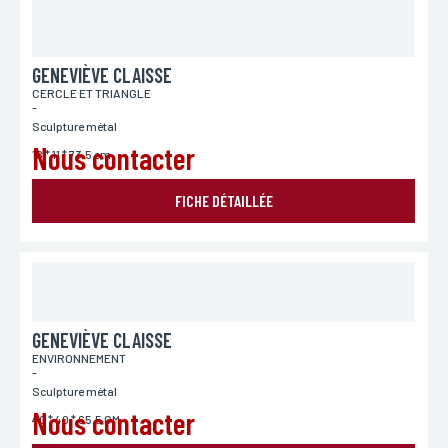
GENEVIÈVE CLAISSE
CERCLE ET TRIANGLE
-
Sculpture métal
Nous contacter
18 * 11 * 73.5 cm
FICHE DÉTAILLÉE
GENEVIÈVE CLAISSE
ENVIRONNEMENT
-
Sculpture métal
Nous contacter
40 * 40 * 65.5 CM