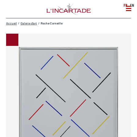
FR
EN
Accueil
/
Galerie d'art
/
Roche Corneille