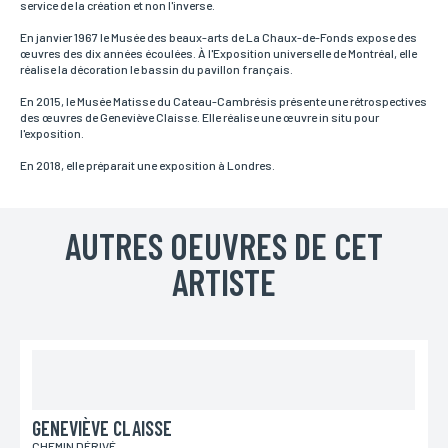
service de la création et non l'inverse.
En janvier 1967 le Musée des beaux-arts de La Chaux-de-Fonds expose des
œuvres des dix années écoulées. À l'Exposition universelle de Montréal, elle
Adresse
réalise la décoration le bassin du pavillon français.
Si vous souhaitez recevoir une réponse personnalisée,
vous pouvez nous laisser votre adresse.
En 2015, le Musée Matisse du Cateau-Cambrésis présente une rétrospectives
des œuvres de Geneviève Claisse. Elle réalise une œuvre in situ pour
l'exposition.
En 2018, elle préparait une exposition à Londres.
Code postal
Si vous souhaitez recevoir une réponse personnalisée,
vous pouvez nous laisser votre code postal.
AUTRES OEUVRES DE CET
ARTISTE
Ville
Si vous souhaitez recevoir une réponse personnalisée,
vous pouvez nous laisser votre ville.
Pays
Si vous souhaitez recevoir une réponse personnalisée,
vous pouvez nous laisser votre pays.
GENEVIÈVE CLAISSE
CHEMIN DÉRIVÉ