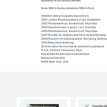
équilibrer la surface du tableau.
Email*
Né en 1882 à Quiévy décédé en 1960 à Paris
Sélection des principales expositions
2001 London Royal Academy of Art, Angleterre
2002 Mondriaanhuis, Amersfoort, Pays Bas
Adresse
2003 Kunstmuseum Lentos, Linz, Autriche
2005 Mondriaanhuis, Amersfoort, Pays Bas
2007 Musées du Château des Ducs de Wurtemberg, 
2009 Museum im Kulturspeicher, Würzburg, Allema
2010 Beaux Arts de Nimes
Ville
Œuvres dans les musées et collections publiques
M.A.M. Centre G. Pompidou, Paris
Musée d’Art Moderne de la ville de Paris
Musée de Grenoble
MOMA New-York, USA
Lieu de livraison*
France
Europe
Monde