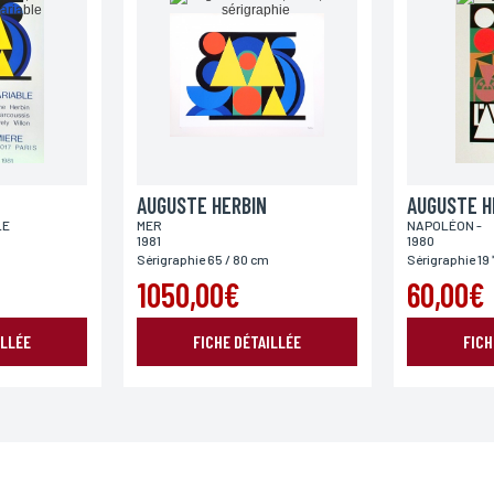
ENVOYER MA DEMANDE
978 modifié en 2004, vous pouvez pour des motifs légitimes, au traitement informatiques de vos c
’Incartade - 51 rue Basse, 59800 Lille.
AUGUSTE HERBIN
AUGUSTE H
LE
MER
NAPOLÉON -
1981
1980
Sérigraphie 65 / 80 cm
Sérigraphie 19 
1050,00€
60,00€
ILLÉE
FICHE DÉTAILLÉE
FICH