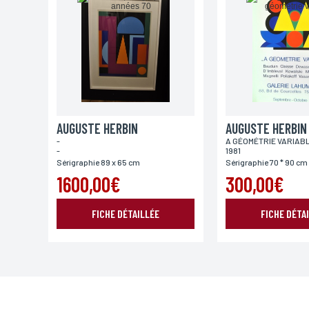
*Champs obligatoires
Conformément à la loi «informatique et Libertés» du 06,01,1
aux informations qui vous concernent, en vous adressant à L
AUGUSTE HERBIN
AUGUSTE HERBIN
-
A GÉOMÉTRIE VARIAB
-
1981
Sérigraphie 89 x 65 cm
Sérigraphie 70 * 90 cm
1600,00€
300,00€
FICHE DÉTAILLÉE
FICHE DÉTA