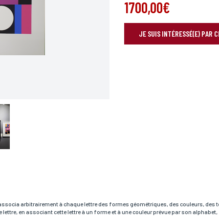
1700,00€
JE SUIS INTÉRESSÉ(E) PAR 
RÉSERVER VOTRE OEUVRE
Prénom*
associa arbitrairement à chaque lettre des formes géométriques, des couleurs, des tona
ue lettre, en associant cette lettre à un forme et à une couleur prévue par son alphabet