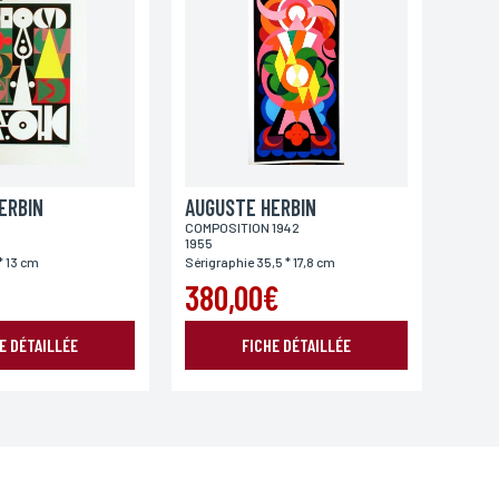
oordonnées, bénéficiez d’un droit d’accès, de rectification
ERBIN
AUGUSTE HERBIN
COMPOSITION 1942
1955
* 13 cm
Sérigraphie 35,5 * 17,8 cm
380,00€
E DÉTAILLÉE
FICHE DÉTAILLÉE