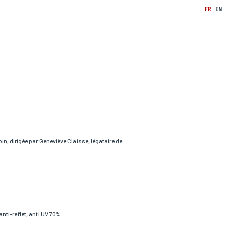
FR
EN
bin, dirigée par Geneviève Claisse, légataire de
nti-reflet, anti UV 70%