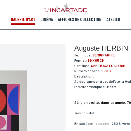
GALERIE D'ART
CINÉMA
AFFICHES DE COLLECTION
ATELIER
Auguste HERBIN
Technique :
SÉRIGRAPHIE
Format :
89 X 65 CM
Certificat :
CERTIFICAT GALERIE
Numéro de série :
150 EX
Description :
Au dos, tampon à sec de l'atelier Her
l'oeuvre artistique du Maître.
Sérigrphie éditée dans les années 70
Très bon état.
Encadré par nos soins +250 €, verre a