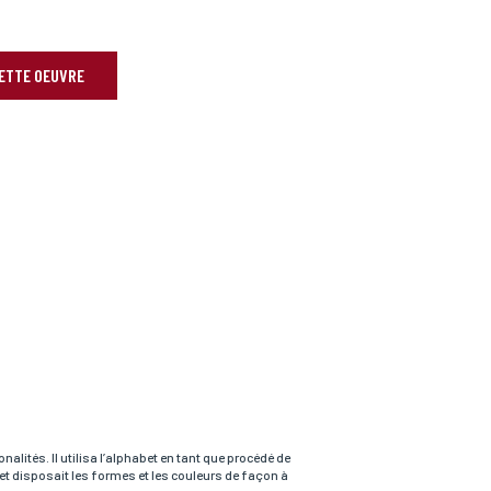
CETTE OEUVRE
lités. Il utilisa l’alphabet en tant que procédé de
, et disposait les formes et les couleurs de façon à