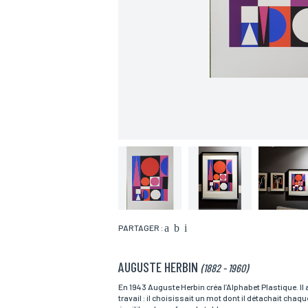
PARTAGER :
AUGUSTE HERBIN
(1882 - 1960)
Nom*
En 1943 Auguste Herbin créa l’Alphabet Plastique. Il 
travail : il choisissait un mot dont il détachait chaq