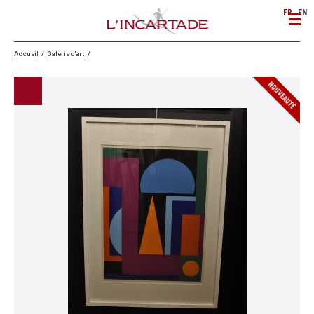
FR
EN
Accueil
/
Galerie d'art
/
NOUVEAUTÉ