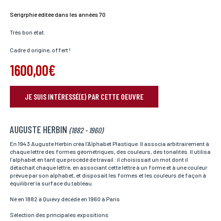
Sérigrphie éditée dans les années 70
Très bon état.
Cadre d origine, offert !
1600,00€
JE SUIS INTÉRESSÉ(E) PAR CETTE OEUVRE
RÉSERVER VOTRE OEUVRE
AUGUSTE HERBIN
Nom*
(1882 - 1960)
Si vous souhaitez recevoir une réponse personnalisée,
vous pouvez nous laisser vos nom et prénom.
En 1943 Auguste Herbin créa l’Alphabet Plastique. Il associa arbitrairement à
chaque lettre des formes géométriques, des couleurs, des tonalités. Il utilisa
l’alphabet en tant que procédé de travail : il choisissait un mot dont il
détachait chaque lettre, en associant cette lettre à un forme et à une couleur
prévue par son alphabet, et disposait les formes et les couleurs de façon à
Prénom*
équilibrer la surface du tableau.
Si vous souhaitez recevoir une réponse personnalisée,
vous pouvez nous laisser vos nom et prénom.
Né en 1882 à Quiévy décédé en 1960 à Paris
Sélection des principales expositions