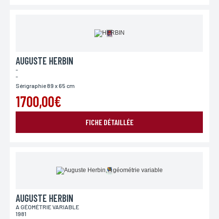
pour des motifs légitimes, au traitement informatiques de vos coordonnées, bénéficiez d’un
droit d’accès, de rectification aux informations qui vous concernent, en vous adressant à
L’Incartade - 51 rue Basse, 59800 Lille.
AUGUSTE HERBIN
-
-
Sérigraphie 89 x 65 cm
1700,00€
FICHE DÉTAILLÉE
AUGUSTE HERBIN
A GÉOMÉTRIE VARIABLE
1981