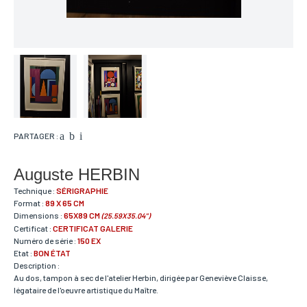
PARTAGER :
Auguste HERBIN
Technique :
SÉRIGRAPHIE
Format :
89 X 65 CM
Dimensions :
65X89 CM
(25.59X35.04")
Certificat :
CERTIFICAT GALERIE
Numéro de série :
150 EX
Etat :
BON ÉTAT
Description :
Au dos, tampon à sec de l'atelier Herbin, dirigée par Geneviève Claisse,
légataire de l'oeuvre artistique du Maître.