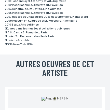
2001 London Royal Academy of Art, Angleterre
2002 Mondriaanhuis, Amersfoort, Pays Bas
Email*
2003 Kunstmuseum Lentos, Linz, Autriche
Votre adresse mail sert uniquement à vous répondre.
2005 Mondriaanhuis, Amersfoort, Pays Bas
2007 Musées du Château des Ducs de Wurtemberg, Montbéliard
2009 Museum im Kulturspeicher, Würzburg, Allemagne
2010 Beaux Arts de Nimes
Œuvres dans les musées et collections publiques
Téléphone
M.A.M. Centre G. Pompidou, Paris
Si vous préférez que l’on vous contacte par téléphone,
Musée d’Art Moderne de la ville de Paris
vous pouvez indiquer votre numéro.
Musée de Grenoble
MOMA New-York, USA
Adresse
AUTRES OEUVRES DE CET
Si vous souhaitez recevoir une réponse personnalisée,
vous pouvez nous laisser votre adresse.
ARTISTE
Code postal
Si vous souhaitez recevoir une réponse personnalisée,
vous pouvez nous laisser votre code postal.