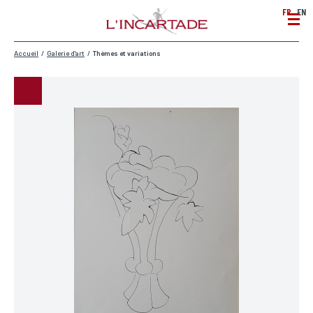
FR
EN
Accueil
/
Galerie d'art
/
Thèmes et variations