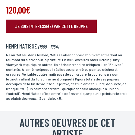
120,00€
JE SUIS INTÉRESSÉ(E) PAR CETTE OEUVRE
RÉSERVER VOTRE OEUVRE
HENRI MATISSE
Nom*
(1869 - 1954)
Si vous souhaitez recevoir une réponse personnalisée,
vous pouvez nous laisser vos nom et prénom.
Né au Cateau dans le Nord, Matisse abandonne définitivement le droit au
tournant du siècle pour la peinture. En 1905 avec ses amis Derain ; Dufy,
Vlamynck et quelques autres, ils déchaineront les critiques. Les "Fauves"
sont nés. A la même époque il réalise ses premières pointes sèches et
gravures. Véritable poutre maitresse de son œuvre, la couleur sera son
Prénom*
leitmotiv allant du foisonnement originel à l'épure totale de ses papiers
Si vous souhaitez recevoir une réponse personnalisée,
découpés de la fin de vie. "Ce que je rêve, c'est un art d'équilibre, de pureté, de
vous pouvez nous laisser vos nom et prénom.
tranquillité(...) un calmant cérébral, quelque chose d'analogue à un bon
fauteuil". Henri Matisse "le peintre" a osé revendiquer pour la peinture le droit
au plaisir des yeux... Scandaleux !!...
Email*
Votre adresse mail sert uniquement à vous répondre.
AUTRES OEUVRES DE CET
ARTISTE