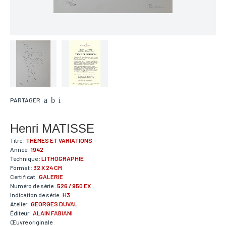
PARTAGER :
Henri MATISSE
Titre :
THÈMES ET VARIATIONS
Année :
1942
Technique :
LITHOGRAPHIE
Format :
32 X 24 CM
Certificat :
GALERIE
Numéro de série :
526 / 950 EX
Indication de série :
H3
Atelier :
GEORGES DUVAL
Éditeur :
ALAIN FABIANI
Œuvre originale