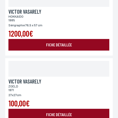
Pays
Si vous souhaitez recevoir une réponse personnalisée,
VICTOR VASARELY
vous pouvez nous laisser votre pays.
HOKKAIDO
1985
Sérigraphie 76,5 x 57 cm
1200,00€
Lieu de livraison*
France
Europe
Monde
FICHE DÉTAILLÉE
VICTOR VASARELY
ZOELD
1971
27x27cm
100,00€
ENVOYER MA DEMANDE
FICHE DÉTAILLÉE