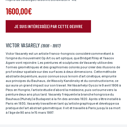
1600,00€
JE SUIS INTÉRESSÉ(E) PAR CETTE OEUVRE
RÉSERVER VOTRE OEUVRE
VICTOR VASARELY
Nom*
(1906 - 1997)
Si vous souhaitez recevoir une réponse personnalisée,
vous pouvez nous laisser vos nom et prénom.
Victor Vasarely est un artiste franco-hongrois considéré comme étant à
l’origine du mouvement Op Art ou art optique, que Bridget Riley et Yaacov
Agam vont rejoindre. Les peintures et sculptures de Vasarely utilise des
formes géométriques et des graphismes colorés pour créer des illusions de
profondeur spatiale sur des surfaces à deux dimensions. Cette méthode
Prénom*
abstraite de peinture, aussi connue sous le nom d’art cinétique, emprunte
Si vous souhaitez recevoir une réponse personnalisée,
aux principes du Bauhaus, de Wassily Kandinsky et du constructivisme, ce
vous pouvez nous laisser vos nom et prénom.
qui aura un grand impact sur son travail. Né Vásárhelyi Gyozo le 9 avril 1906 à
Pécs en Hongrie, l’artiste étudie d’abord la médecine, puis se tourne vers la
peinture deux ans plus tard. Vasarely fréquente la branche hongroise du
Bauhaus (Muhely) à Budapest à la fin des années 1920. Après s’être installé à
Paris en 1930, Vasarely travaille en tant qu’artiste graphique et développe sa
Email*
pratique de l’art abstrait géométrique. Il vit et travaille à Paris jusqu’à sa mort
Votre adresse mail sert uniquement à vous répondre.
à l’âge de 90 ans le 15 mars 1997.