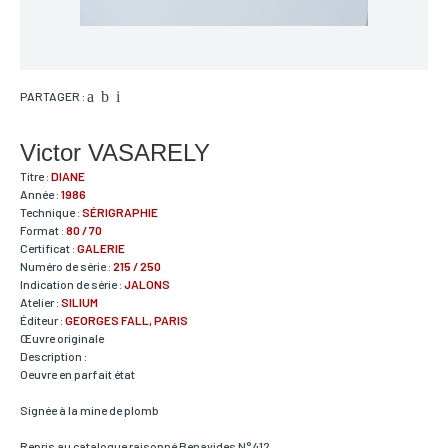
PARTAGER :
Victor VASARELY
Titre :
DIANE
Année :
1986
Technique :
SÉRIGRAPHIE
Format :
80 / 70
Certificat :
GALERIE
Numéro de série :
215 / 250
Indication de série :
JALONS
Atelier :
SILIUM
Éditeur :
GEORGES FALL, PARIS
Œuvre originale
Description :
Oeuvre en parfait état
Signée à la mine de plomb
Repris au catalogue raisonné Benavides N° 412