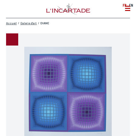
FR
EN
Accueil
/
Galerie d'art
/
DIANE