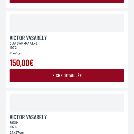
*Champs obligatoires
Conformément à la loi «informatique et Libertés» du 06,01,1978 modifié en 2004, vous pouvez
pour des motifs légitimes, au traitement informatiques de vos coordonnées, bénéficiez d’un
droit d’accès, de rectification aux informations qui vous concernent, en vous adressant à
L’Incartade - 51 rue Basse, 59800 Lille.
VICTOR VASARELY
QUASAR-PAAL-2
1972
41x41cm
150,00€
FICHE DÉTAILLÉE
VICTOR VASARELY
BIDIM
1975
27x27cm