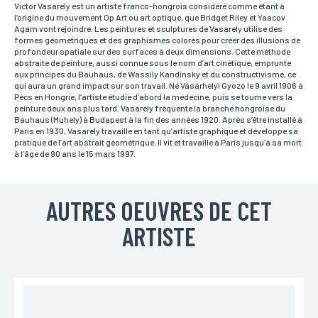
vous pouvez nous laisser vos nom et prénom.
Victor Vasarely est un artiste franco-hongrois considéré comme étant à
l’origine du mouvement Op Art ou art optique, que Bridget Riley et Yaacov
Agam vont rejoindre. Les peintures et sculptures de Vasarely utilise des
formes géométriques et des graphismes colorés pour créer des illusions de
profondeur spatiale sur des surfaces à deux dimensions. Cette méthode
Prénom*
abstraite de peinture, aussi connue sous le nom d’art cinétique, emprunte
Si vous souhaitez recevoir une réponse personnalisée,
aux principes du Bauhaus, de Wassily Kandinsky et du constructivisme, ce
vous pouvez nous laisser vos nom et prénom.
qui aura un grand impact sur son travail. Né Vásárhelyi Gyozo le 9 avril 1906 à
Pécs en Hongrie, l’artiste étudie d’abord la médecine, puis se tourne vers la
peinture deux ans plus tard. Vasarely fréquente la branche hongroise du
Bauhaus (Muhely) à Budapest à la fin des années 1920. Après s’être installé à
Paris en 1930, Vasarely travaille en tant qu’artiste graphique et développe sa
Email*
pratique de l’art abstrait géométrique. Il vit et travaille à Paris jusqu’à sa mort
Votre adresse mail sert uniquement à vous répondre.
à l’âge de 90 ans le 15 mars 1997.
AUTRES OEUVRES DE CET
Téléphone
Si vous préférez que l’on vous contacte par téléphone,
ARTISTE
vous pouvez indiquer votre numéro.
Adresse
Si vous souhaitez recevoir une réponse personnalisée,
vous pouvez nous laisser votre adresse.