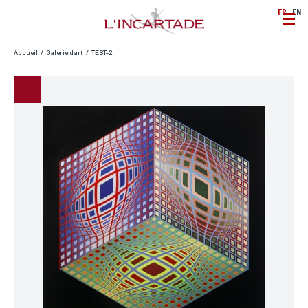
FR
EN
Accueil
/
Galerie d'art
/
TEST-2