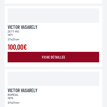
VICTOR VASARELY
ZETT-RG
1971
27x27cm
100,00€
ENVOYER MA DEMANDE
FICHE DÉTAILLÉE
*Champs obligatoires
Conformément à la loi «informatique et Libertés» du 06,01,1978 modifié en 2004, vous pouvez
pour des motifs légitimes, au traitement informatiques de vos coordonnées, bénéficiez d’un
droit d’accès, de rectification aux informations qui vous concernent, en vous adressant à
L’Incartade - 51 rue Basse, 59800 Lille.
VICTOR VASARELY
BORËAL
1975
27x27cm