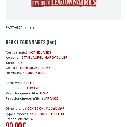
PARTAGER :
DEUX LEGIONNAIRES (les)
Réalisateur(s) :
HORNE JAMES
Acteur(s) :
STAN LAUREL, HARDY OLIVER
Année :
1931
Genre(s) :
COMÉDIE, MILITAIRE
Distributeur :
EUROPRODIS
Illustrateur :
BOHLE
Imprimeur :
LITHOTYP
Pays d'origine du film :
U.S.A.
Pays d'origine de l'affiche :
FRANCE
Dimensions :
120X160 CM
(47.24X62.99")
Type d'impression :
RESSORTIE LITHO.
État de l'affiche :
A
90,00€