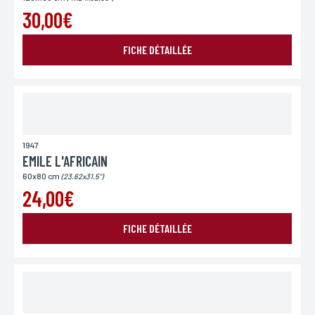
pour des motifs légitimes, au traitement informatiques de vos coordonnées, bénéficiez d’un
droit d’accès, de rectification aux informations qui vous concernent, en vous adressant à
30,00€
L’Incartade - 51 rue Basse, 59800 Lille.
FICHE DÉTAILLÉE
1947
EMILE L'AFRICAIN
60x80 cm
(23.62x31.5")
24,00€
FICHE DÉTAILLÉE