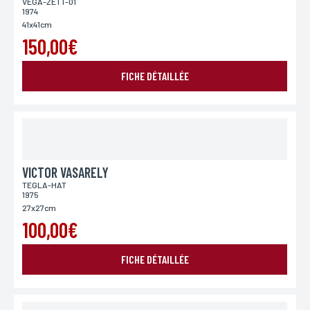
VEGA-ZETT-01
1974
41x41cm
150,00€
ENVOYER MA DEMANDE
FICHE DÉTAILLÉE
*Champs obligatoires
Conformément à la loi «informatique et Libertés» du 06,01,1978 modifié en 2004, vous pouvez
pour des motifs légitimes, au traitement informatiques de vos coordonnées, bénéficiez d’un
droit d’accès, de rectification aux informations qui vous concernent, en vous adressant à
L’Incartade - 51 rue Basse, 59800 Lille.
VICTOR VASARELY
TEGLA-HAT
1975
27x27cm
100,00€
FICHE DÉTAILLÉE