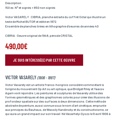
Description :
150 ex. N° et signés + 850 non signés
Victor VASARELY : CIBRIA, planche extraite du coffret Octal qui illustre un
texte de Michel BUTOR et édité en 1972.
Ensemble de planches tirées en lithographie d'oeuvres de années 40
CIBRIA : Oeuvre original de 1948, période CRISTAL
490,00€
JE SUIS INTÉRESSÉ(E) PAR CETTE OEUVRE
RÉSERVER VOTRE OEUVRE
VICTOR VASARELY
Nom*
(1906 - 1997)
Si vous souhaitez recevoir une réponse personnalisée,
vous pouvez nous laisser vos nom et prénom.
Victor Vasarely est un artiste franco-hongrois considéré comme étant à
l’origine du mouvement Op Art ou art optique, que Bridget Riley et Yaacov
Agam vont rejoindre. Les peintures et sculptures de Vasarely utilise des
formes géométriques et des graphismes colorés pour créer des illusions de
profondeur spatiale sur des surfaces à deux dimensions. Cette méthode
Prénom*
abstraite de peinture, aussi connue sous le nom d’art cinétique, emprunte
Si vous souhaitez recevoir une réponse personnalisée,
aux principes du Bauhaus, de Wassily Kandinsky et du constructivisme, ce
vous pouvez nous laisser vos nom et prénom.
qui aura un grand impact sur son travail. Né Vásárhelyi Gyozo le 9 avril 1906 à