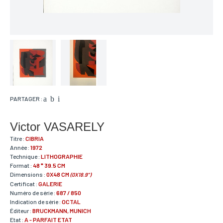
PARTAGER :
Victor VASARELY
Titre :
CIBRIA
Année :
1972
Technique :
LITHOGRAPHIE
Format :
48 * 39.5 CM
Dimensions :
0X48 CM
(0X18.9")
Certificat :
GALERIE
Numéro de série :
687 / 850
Indication de série :
OCTAL
Éditeur :
BRUCKMANN, MUNICH
Etat :
A - PARFAIT ETAT