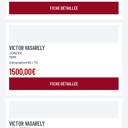
FICHE DÉTAILLÉE
Ville
Si vous souhaitez recevoir une réponse personnalisée,
vous pouvez nous laisser votre ville.
Pays
VICTOR VASARELY
Si vous souhaitez recevoir une réponse personnalisée,
vous pouvez nous laisser votre pays.
JONZEK
1986
Sérigraphie 80 / 70
1500,00€
Lieu de livraison*
FICHE DÉTAILLÉE
France
Europe
Monde
VICTOR VASARELY