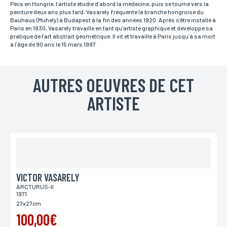
Pécs en Hongrie, l’artiste étudie d’abord la médecine, puis se tourne vers la
peinture deux ans plus tard. Vasarely fréquente la branche hongroise du
Bauhaus (Muhely) à Budapest à la fin des années 1920. Après s’être installé à
Paris en 1930, Vasarely travaille en tant qu’artiste graphique et développe sa
Email*
pratique de l’art abstrait géométrique. Il vit et travaille à Paris jusqu’à sa mort
Votre adresse mail sert uniquement à vous répondre.
à l’âge de 90 ans le 15 mars 1997.
AUTRES OEUVRES DE CET
Téléphone
Si vous préférez que l’on vous contacte par téléphone,
ARTISTE
vous pouvez indiquer votre numéro.
Adresse
Si vous souhaitez recevoir une réponse personnalisée,
vous pouvez nous laisser votre adresse.
VICTOR VASARELY
ARCTURUS-II
Code postal
1971
Si vous souhaitez recevoir une réponse personnalisée,
27x27cm
vous pouvez nous laisser votre code postal.
100,00€